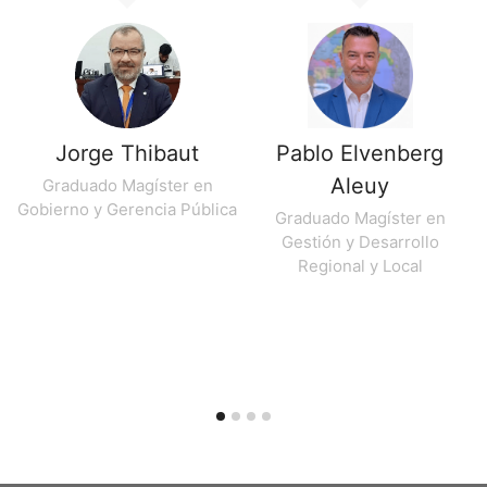
d
Jorge Thibaut
Pablo Elvenberg
Aleuy
Graduado Magíster en
Gobierno y Gerencia Pública
Graduado Magíster en
Gestión y Desarrollo
Regional y Local