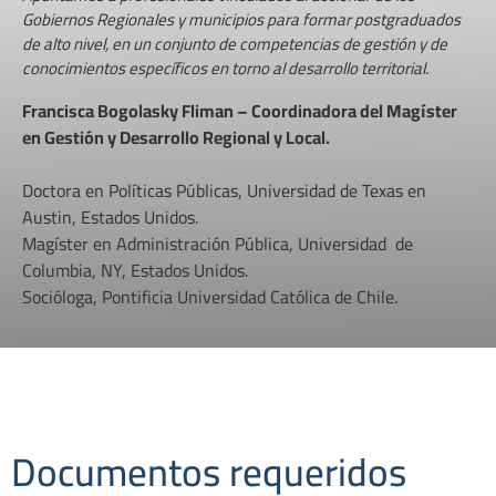
Gobiernos Regionales y municipios para formar postgraduados
de alto nivel, en un conjunto de competencias de gestión y de
conocimientos específicos en torno al desarrollo territorial.
Francisca Bogolasky Fliman –
Coordinadora del Magíster
en Gestión y Desarrollo Regional y Local.
Doctora en Políticas Públicas, Universidad de Texas en
Austin, Estados Unidos.
Magíster en Administración Pública, Universidad de
Columbia, NY, Estados Unidos.
Socióloga, Pontificia Universidad Católica de Chile.
Documentos requeridos